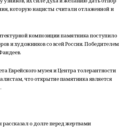
у узников, их силе духа и желанию дать отпор
ия, которую нацисты считали отлаженной и
рхитектурной композиции памятника поступило
оров и художников со всей России. Победителем
Фандеев.
та Еврейского музея и Центра толерантности
налистам, что открытие памятника является
.
 рассказал о долге перед жертвами