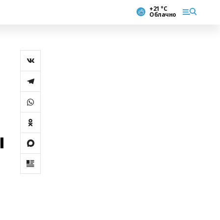
+21 °С
Облачно
ы