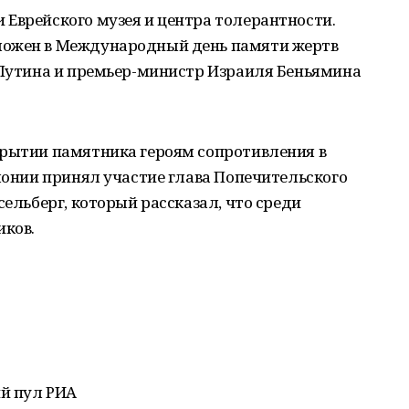
 Еврейского музея и центра толерантности.
ложен в Международный день памяти жертв
и Путина и премьер-министр Израиля Беньямина
крытии памятника героям сопротивления в
емонии принял участие глава Попечительского
сельберг, который рассказал, что среди
иков.
й пул РИА