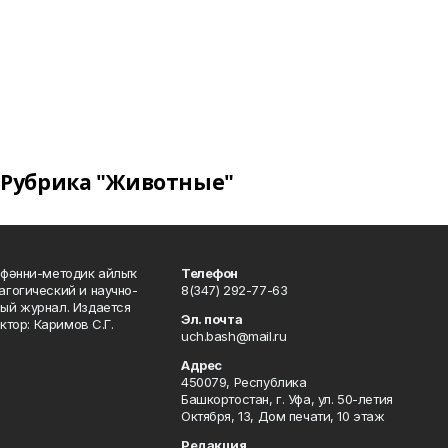
Рубрика "Животные"
фәнни-методик айлыҡ
Телефон
гогический и научно-
8(347) 292-77-63
ый журнал. Издается
Эл. почта
ктор: Каримов С.Г.
uch.bash@mail.ru
Адрес
450079, Республика
Башкортостан, г. Уфа, ул. 50-летия
Октября, 13, Дом печати, 10 этаж
Редакция