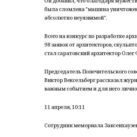
Он добавил, что благодаря мужеств
была сломлена "машина уничтожен
абсолютно неуязвимой".
Всего на конкурс по разработке а
98 заявок от архитекторов, скульпт
стал саратовский архитектор Олег 
Председатель Попечительского сове
Виктор Вексельберг рассказал жур
важным событием и для него лично
11 апреля, 10:11
Сотрудник мемориала Заксенхаузен