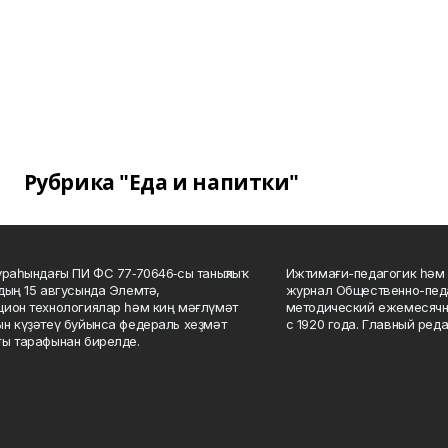
Рубрика "Еда и напитки"
ураһындағы ПИ ФС 77‑70646‑сы таныҡлыҡ
Ижтимағи-педагогик һәм 
дың 15 авгусында Элемтә,
журнал Общественно-педа
ион технологиялар һәм киң мәғлүмәт
методический ежемесячн
н күҙәтеү буйынса федераль хеҙмәт
с 1920 года. Главный реда
ы тарафынан бирелде.