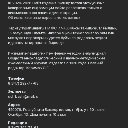
© 2020-2026 Сайт издания "Башҡортостан уҡытыусыһы"
Копирование информации сайта разрешено только с
письменного согласия администрации.
Об использовании персональных данных
Теркәү тураһындағы ПИ ФС 77‑70646‑сы таныҡлыҡ 2017 йылдың
15 авгусында Элемтә, информацион технологиялар һәм киң
мәғлүмәт сараларын күҙәтеү буйынса федераль хеҙмәт
идаралығы тарафынан бирелде.
Ижтимағи-педагогик һәм фәнни-методик айлыҡ журнал
Общественно-педагогический и научно-методический
ежемесячный журнал. Издается с 1920 года. Главный
редактор: Каримов С.Г.
Телефон
8(347) 292-77-63
Эл. почта
uch.bash@mail.ru
Адрес
450079, Республика Башкортостан, г. Уфа, ул. 50-летия
Октября, 13, Дом печати, 10 этаж
Редакция
8(347) 292-77-63