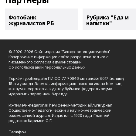
Фотобанк
Рубрика "Еда и
журналистов РБ
напитки"
© 2020-2026 Сайт издания "Башҡортостан уҡытыусыһы"
Копирование информации сайта разрешено только с
письменного согласия администрации.
Об использовании персональных данных
Теркәү тураһындағы ПИ ФС 77‑70646‑сы таныҡлыҡ 2017 йылдың
15 авгусында Элемтә, информацион технологиялар һәм киң
мәғлүмәт сараларын күҙәтеү буйынса федераль хеҙмәт
идаралығы тарафынан бирелде.
Ижтимағи-педагогик һәм фәнни-методик айлыҡ журнал
Общественно-педагогический и научно-методический
ежемесячный журнал. Издается с 1920 года. Главный
редактор: Каримов С.Г.
Телефон