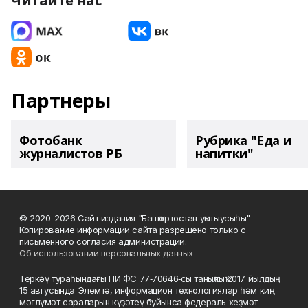
Читайте нас
Партнеры
Фотобанк
Рубрика "Еда и
журналистов РБ
напитки"
© 2020-2026 Сайт издания "Башҡортостан уҡытыусыһы"
Копирование информации сайта разрешено только с
письменного согласия администрации.
Об использовании персональных данных
Теркәү тураһындағы ПИ ФС 77‑70646‑сы таныҡлыҡ 2017 йылдың
15 авгусында Элемтә, информацион технологиялар һәм киң
мәғлүмәт сараларын күҙәтеү буйынса федераль хеҙмәт