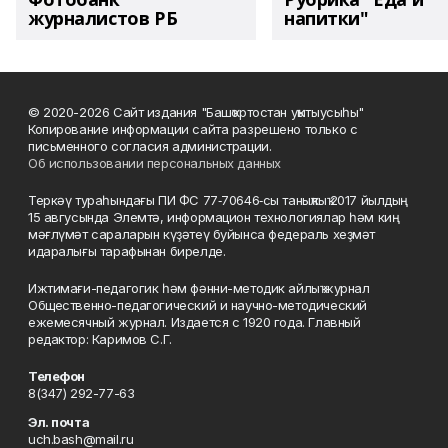
журналистов РБ
напитки"
© 2020-2026 Сайт издания "Башҡортостан уҡытыусыһы"
Копирование информации сайта разрешено только с
письменного согласия администрации.
Об использовании персональных данных
Теркәү тураһындағы ПИ ФС 77‑70646‑сы таныҡлыҡ 2017 йылдың
15 авгусында Элемтә, информацион технологиялар һәм киң
мәғлүмәт сараларын күҙәтеү буйынса федераль хеҙмәт
идаралығы тарафынан бирелде.
Ижтимағи-педагогик һәм фәнни-методик айлыҡ журнал
Общественно-педагогический и научно-методический
ежемесячный журнал. Издается с 1920 года. Главный
редактор: Каримов С.Г.
Телефон
8(347) 292-77-63
Эл. почта
uch.bash@mail.ru