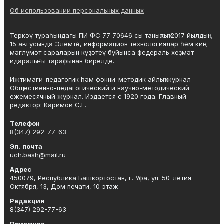
Об использовании персональных данных
Теркәү тураһындағы ПИ ФС 77‑70646‑сы таныҡлыҡ 2017 йылдың
15 авгусында Элемтә, информацион технологиялар һәм киң
мәғлүмәт сараларын күҙәтеү буйынса федераль хеҙмәт
идаралығы тарафынан бирелде.
Ижтимағи-педагогик һәм фәнни-методик айлыҡ журнал
Общественно-педагогический и научно-методический
ежемесячный журнал. Издается с 1920 года. Главный
редактор: Каримов С.Г.
Телефон
8(347) 292-77-63
Эл. почта
uch.bash@mail.ru
Адрес
450079, Республика Башкортостан, г. Уфа, ул. 50-летия
Октября, 13, Дом печати, 10 этаж
Редакция
8(347) 292-77-63
Приемная