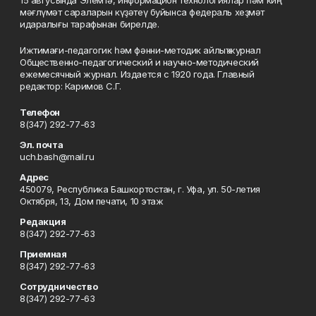
15 авгусында Элемтә, информацион технологиялар һәм киң
мәғлүмәт сараларын күҙәтеү буйынса федераль хеҙмәт
идаралығы тарафынан бирелде.
Ижтимағи-педагогик һәм фәнни-методик айлыҡ журнал
Общественно-педагогический и научно-методический
ежемесячный журнал. Издается с 1920 года. Главный
редактор: Каримов С.Г.
Телефон
8(347) 292-77-63
Эл. почта
uch.bash@mail.ru
Адрес
450079, Республика Башкортостан, г. Уфа, ул. 50-летия
Октября, 13, Дом печати, 10 этаж
Редакция
8(347) 292-77-63
Приемная
8(347) 292-77-63
Сотрудничество
8(347) 292-77-63