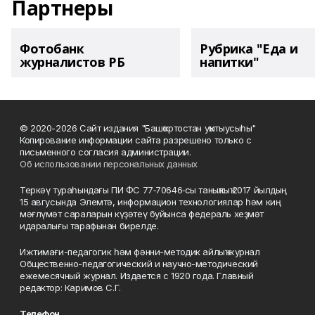
Партнеры
Фотобанк
Рубрика "Еда и
журналистов РБ
напитки"
© 2020-2026 Сайт издания "Башҡортостан уҡытыусыһы"
Копирование информации сайта разрешено только с
письменного согласия администрации.
Об использовании персональных данных
Теркәү тураһындағы ПИ ФС 77‑70646‑сы таныҡлыҡ 2017 йылдың
15 авгусында Элемтә, информацион технологиялар һәм киң
мәғлүмәт сараларын күҙәтеү буйынса федераль хеҙмәт
идаралығы тарафынан бирелде.
Ижтимағи-педагогик һәм фәнни-методик айлыҡ журнал
Общественно-педагогический и научно-методический
ежемесячный журнал. Издается с 1920 года. Главный
редактор: Каримов С.Г.
Телефон