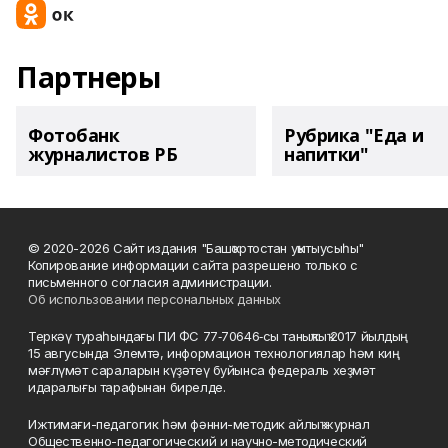
Партнеры
Фотобанк
Рубрика "Еда и
журналистов РБ
напитки"
© 2020-2026 Сайт издания "Башҡортостан уҡытыусыһы"
Копирование информации сайта разрешено только с
письменного согласия администрации.
Об использовании персональных данных
Теркәү тураһындағы ПИ ФС 77‑70646‑сы таныҡлыҡ 2017 йылдың
15 авгусында Элемтә, информацион технологиялар һәм киң
мәғлүмәт сараларын күҙәтеү буйынса федераль хеҙмәт
идаралығы тарафынан бирелде.
Ижтимағи-педагогик һәм фәнни-методик айлыҡ журнал
Общественно-педагогический и научно-методический