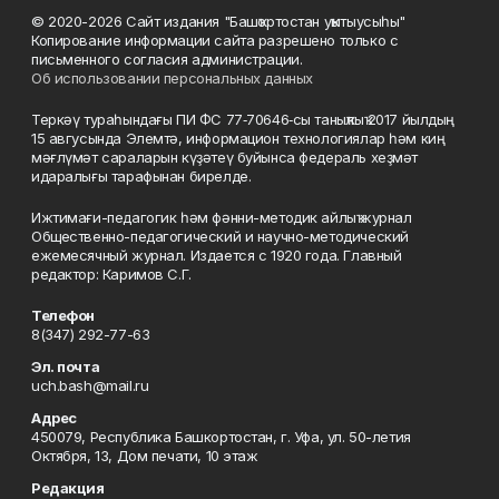
© 2020-2026 Сайт издания "Башҡортостан уҡытыусыһы"
Копирование информации сайта разрешено только с
письменного согласия администрации.
Об использовании персональных данных
Теркәү тураһындағы ПИ ФС 77‑70646‑сы таныҡлыҡ 2017 йылдың
15 авгусында Элемтә, информацион технологиялар һәм киң
мәғлүмәт сараларын күҙәтеү буйынса федераль хеҙмәт
идаралығы тарафынан бирелде.
Ижтимағи-педагогик һәм фәнни-методик айлыҡ журнал
Общественно-педагогический и научно-методический
ежемесячный журнал. Издается с 1920 года. Главный
редактор: Каримов С.Г.
Телефон
8(347) 292-77-63
Эл. почта
uch.bash@mail.ru
Адрес
450079, Республика Башкортостан, г. Уфа, ул. 50-летия
Октября, 13, Дом печати, 10 этаж
Редакция