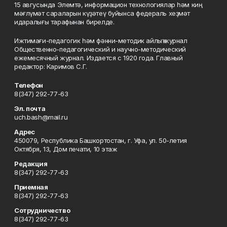
15 авгусында Элемтә, информацион технологиялар һәм киң
мәғлүмәт сараларын күҙәтеү буйынса федераль хеҙмәт
идаралығы тарафынан бирелде.
Ижтимағи-педагогик һәм фәнни-методик айлыҡ журнал
Общественно-педагогический и научно-методический
ежемесячный журнал. Издается с 1920 года. Главный
редактор: Каримов С.Г.
Телефон
8(347) 292-77-63
Эл. почта
uch.bash@mail.ru
Адрес
450079, Республика Башкортостан, г. Уфа, ул. 50-летия
Октября, 13, Дом печати, 10 этаж
Редакция
8(347) 292-77-63
Приемная
8(347) 292-77-63
Сотрудничество
8(347) 292-77-63