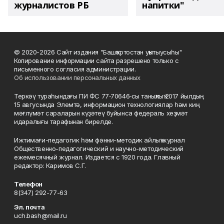
журналистов РБ
напитки"
© 2020-2026 Сайт издания "Башҡортостан уҡытыусыһы"
Копирование информации сайта разрешено только с
письменного согласия администрации.
Об использовании персональных данных
Теркәү тураһындағы ПИ ФС 77‑70646‑сы таныҡлыҡ 2017 йылдың
15 авгусында Элемтә, информацион технологиялар һәм киң
мәғлүмәт сараларын күҙәтеү буйынса федераль хеҙмәт
идаралығы тарафынан бирелде.
Ижтимағи-педагогик һәм фәнни-методик айлыҡ журнал
Общественно-педагогический и научно-методический
ежемесячный журнал. Издается с 1920 года. Главный
редактор: Каримов С.Г.
Телефон
8(347) 292-77-63
Эл. почта
uch.bash@mail.ru