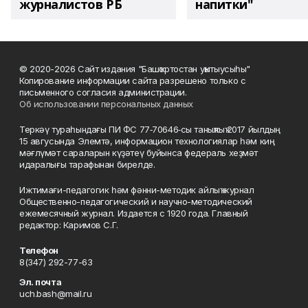
журналистов РБ
напитки"
© 2020-2026 Сайт издания "Башҡортостан уҡытыусыһы"
Копирование информации сайта разрешено только с
письменного согласия администрации.
Об использовании персональных данных
Теркәү тураһындағы ПИ ФС 77‑70646‑сы таныҡлыҡ 2017 йылдың
15 авгусында Элемтә, информацион технологиялар һәм киң
мәғлүмәт сараларын күҙәтеү буйынса федераль хеҙмәт
идаралығы тарафынан бирелде.
Ижтимағи-педагогик һәм фәнни-методик айлыҡ журнал
Общественно-педагогический и научно-методический
ежемесячный журнал. Издается с 1920 года. Главный
редактор: Каримов С.Г.
Телефон
8(347) 292-77-63
Эл. почта
uch.bash@mail.ru