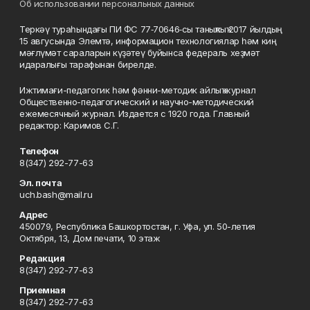
Об использовании персональных данных
Теркәү тураһындағы ПИ ФС 77‑70646‑сы таныҡлыҡ 2017 йылдың
15 авгусында Элемтә, информацион технологиялар һәм киң
мәғлүмәт сараларын күҙәтеү буйынса федераль хеҙмәт
идаралығы тарафынан бирелде.
Ижтимағи-педагогик һәм фәнни-методик айлыҡ журнал
Общественно-педагогический и научно-методический
ежемесячный журнал. Издается с 1920 года. Главный
редактор: Каримов С.Г.
Телефон
8(347) 292-77-63
Эл. почта
uch.bash@mail.ru
Адрес
450079, Республика Башкортостан, г. Уфа, ул. 50-летия
Октября, 13, Дом печати, 10 этаж
Редакция
8(347) 292-77-63
Приемная
8(347) 292-77-63