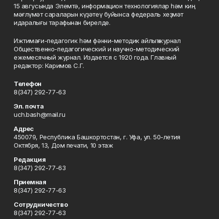
15 авгусында Элемтә, информацион технологиялар һәм киң
мәғлүмәт сараларын күҙәтеү буйынса федераль хеҙмәт
идаралығы тарафынан бирелде.
Ижтимағи-педагогик һәм фәнни-методик айлыҡ журнал
Общественно-педагогический и научно-методический
ежемесячный журнал. Издается с 1920 года. Главный
редактор: Каримов С.Г.
Телефон
8(347) 292-77-63
Эл. почта
uch.bash@mail.ru
Адрес
450079, Республика Башкортостан, г. Уфа, ул. 50-летия
Октября, 13, Дом печати, 10 этаж
Редакция
8(347) 292-77-63
Приемная
8(347) 292-77-63
Сотрудничество
8(347) 292-77-63