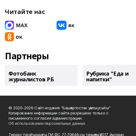
Читайте нас
Партнеры
Фотобанк
Рубрика "Еда и
журналистов РБ
напитки"
© 2020-2026 Сайт издания "Башҡортостан уҡытыусыһы"
Копирование информации сайта разрешено только с
письменного согласия администрации.
Об использовании персональных данных
Теркәү тураһындағы ПИ ФС 77‑70646‑сы таныҡлыҡ 2017 йылдың