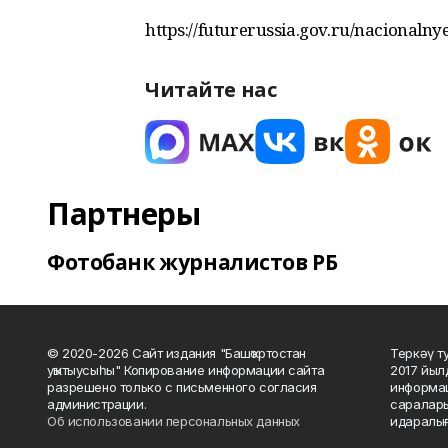
https://futurerussia.gov.ru/nacionaln
Читайте нас
Партнеры
Фотобанк журналистов РБ
© 2020-2026 Сайт издания "Башҡортостан
Теркәү т
уҡытыусыһы" Копирование информации сайта
2017 йыл
разрешено только с письменного согласия
информац
администрации.
саралары
Об использовании персональных данных
идаралығ