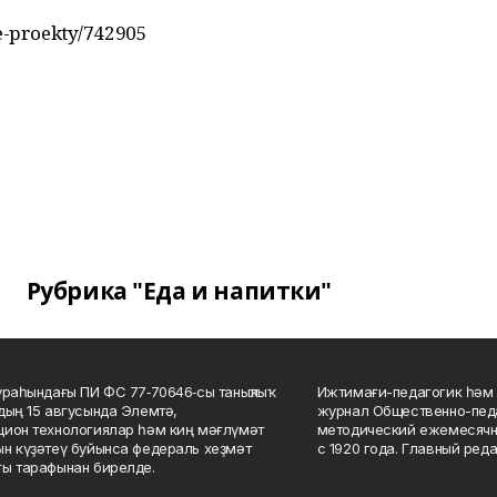
ye-proekty/742905
Рубрика "Еда и напитки"
ураһындағы ПИ ФС 77‑70646‑сы таныҡлыҡ
Ижтимағи-педагогик һәм 
дың 15 авгусында Элемтә,
журнал Общественно-педа
ион технологиялар һәм киң мәғлүмәт
методический ежемесячн
н күҙәтеү буйынса федераль хеҙмәт
с 1920 года. Главный реда
ы тарафынан бирелде.