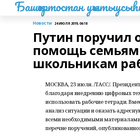
Башҡортостан уҡытыусы
Новости
24 ИЮЛЯ 2019, 06:18
Путин поручил 
помощь семьям 
школьникам раб
МОСКВА, 23 июля. /ТАСС/. Президен
благодаря внедрению цифровых те
использовать рабочие тетради. Вмес
анализ ситуации и оказать адресн
всеми необходимыми материалами в
перечне поручений, опубликованно