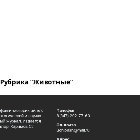
Рубрика "Животные"
фәнни-методик айлыҡ
Телефон
гогический и научно-
8(347) 292-77-63
ый журнал. Издается
Эл. почта
ктор: Каримов С.Г.
uch.bash@mail.ru
Адрес