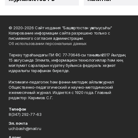
© 2020-2026 Сайт издания "Башҡортостан уҡытыусыһы"
Копирование информации сайта разрешено только с
письменного согласия администрации.
Об использовании персональных данных
Теркәү тураһындағы ПИ ФС 77‑70646‑сы таныҡлыҡ 2017 йылдың
15 авгусында Элемтә, информацион технологиялар һәм киң
мәғлүмәт сараларын күҙәтеү буйынса федераль хеҙмәт
идаралығы тарафынан бирелде.
Ижтимағи-педагогик һәм фәнни-методик айлыҡ журнал
Общественно-педагогический и научно-методический
ежемесячный журнал. Издается с 1920 года. Главный
редактор: Каримов С.Г.
Телефон
8(347) 292-77-63
Эл. почта
uch.bash@mail.ru
Адрес