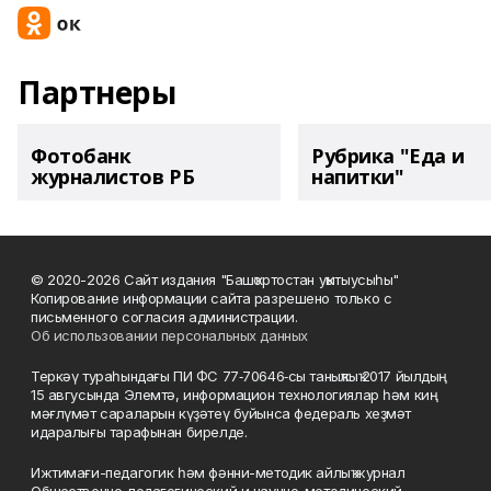
Партнеры
Фотобанк
Рубрика "Еда и
журналистов РБ
напитки"
© 2020-2026 Сайт издания "Башҡортостан уҡытыусыһы"
Копирование информации сайта разрешено только с
письменного согласия администрации.
Об использовании персональных данных
Теркәү тураһындағы ПИ ФС 77‑70646‑сы таныҡлыҡ 2017 йылдың
15 авгусында Элемтә, информацион технологиялар һәм киң
мәғлүмәт сараларын күҙәтеү буйынса федераль хеҙмәт
идаралығы тарафынан бирелде.
Ижтимағи-педагогик һәм фәнни-методик айлыҡ журнал