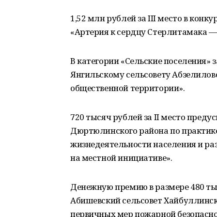
1,52 млн рублей за III место в кон
«Артерия к сердцу Стерлитамака — 
В категории «Сельские поселения» з
Янгильскому сельсовету Абзелилов
общественной территории».
720 тысяч рублей за II место преду
Дюртюлинского района по практик
жизнедеятельности населения и раз
на местной инициативе».
Денежную премию в размере 480 тыся
Абишевский сельсовет Хайбуллинск
первичных мер пожарной безопасно