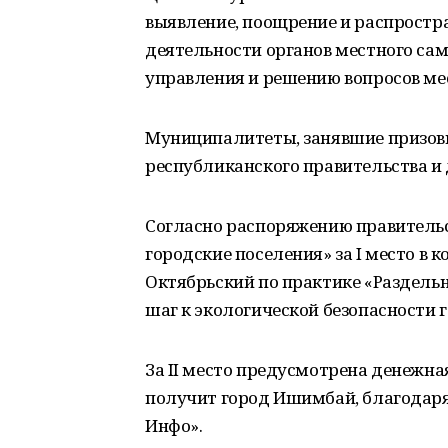
выявление, поощрение и распрост
деятельности органов местного са
управления и решению вопросов ме
Муниципалитеты, занявшие призов
республиканского правительства и
Согласно распоряжению правительст
городские поселения» за I место в 
Октябрьский по практике «Раздель
шаг к экологической безопасности г
За II место предусмотрена денежная
получит город Ишимбай, благодар
Инфо».