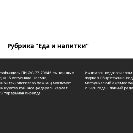
Рубрика "Еда и напитки"
ураһындағы ПИ ФС 77‑70646‑сы таныҡлыҡ
Ижтимағи-педагогик һәм 
дың 15 авгусында Элемтә,
журнал Общественно-педа
ион технологиялар һәм киң мәғлүмәт
методический ежемесячн
н күҙәтеү буйынса федераль хеҙмәт
с 1920 года. Главный реда
ы тарафынан бирелде.