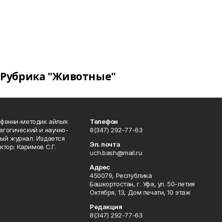
Рубрика "Животные"
фәнни-методик айлыҡ
Телефон
гогический и научно-
8(347) 292-77-63
ый журнал. Издается
Эл. почта
ктор: Каримов С.Г.
uch.bash@mail.ru
Адрес
450079, Республика
Башкортостан, г. Уфа, ул. 50-летия
Октября, 13, Дом печати, 10 этаж
Редакция
8(347) 292-77-63