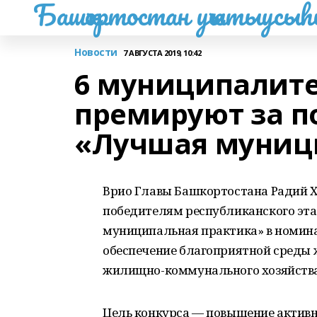
Башҡортостан уҡытыусы
Новости
7 АВГУСТА 2019, 10:42
6 муниципалит
премируют за п
«Лучшая муниц
Врио Главы Башкортостана Радий Х
победителям республиканского эта
муниципальная практика» в номин
обеспечение благоприятной среды 
жилищно-коммунального хозяйства
Цель конкурса — повышение активн