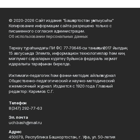
© 2020-2026 Сайт издания "Башҡортостан уҡытыусыһы"
Копирование информации сайта разрешено только с
письменного согласия администрации.
Об использовании персональных данных
Теркәү тураһындағы ПИ ФС 77‑70646‑сы таныҡлыҡ 2017 йылдың
15 авгусында Элемтә, информацион технологиялар һәм киң
мәғлүмәт сараларын күҙәтеү буйынса федераль хеҙмәт
идаралығы тарафынан бирелде.
Ижтимағи-педагогик һәм фәнни-методик айлыҡ журнал
Общественно-педагогический и научно-методический
ежемесячный журнал. Издается с 1920 года. Главный
редактор: Каримов С.Г.
Телефон
8(347) 292-77-63
Эл. почта
uch.bash@mail.ru
Адрес
450079, Республика Башкортостан, г. Уфа, ул. 50-летия