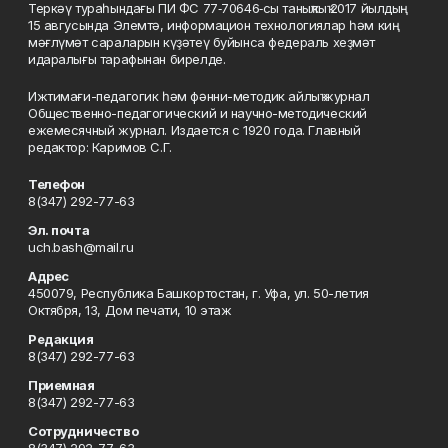
Теркәү тураһындағы ПИ ФС 77‑70646‑сы таныҡлыҡ 2017 йылдың
15 авгусында Элемтә, информацион технологиялар һәм киң
мәғлүмәт сараларын күҙәтеү буйынса федераль хеҙмәт
идаралығы тарафынан бирелде.
Ижтимағи-педагогик һәм фәнни-методик айлыҡ журнал
Общественно-педагогический и научно-методический
ежемесячный журнал. Издается с 1920 года. Главный
редактор: Каримов С.Г.
Телефон
8(347) 292-77-63
Эл. почта
uch.bash@mail.ru
Адрес
450079, Республика Башкортостан, г. Уфа, ул. 50-летия
Октября, 13, Дом печати, 10 этаж
Редакция
8(347) 292-77-63
Приемная
8(347) 292-77-63
Сотрудничество