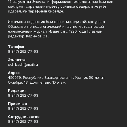
15 авгусында Элемтә, информацион технологиялар һәм киң
мәғлүмәт сараларын күҙәтеү буйынса федераль хеҙмәт
идаралығы тарафынан бирелде.
Ижтимағи-педагогик һәм фәнни-методик айлыҡ журнал
Общественно-педагогический и научно-методический
ежемесячный журнал. Издается с 1920 года. Главный
редактор: Каримов С.Г.
Телефон
8(347) 292-77-63
Эл. почта
uch.bash@mail.ru
Адрес
450079, Республика Башкортостан, г. Уфа, ул. 50-летия
Октября, 13, Дом печати, 10 этаж
Редакция
8(347) 292-77-63
Приемная
8(347) 292-77-63
Сотрудничество
8(347) 292-77-63