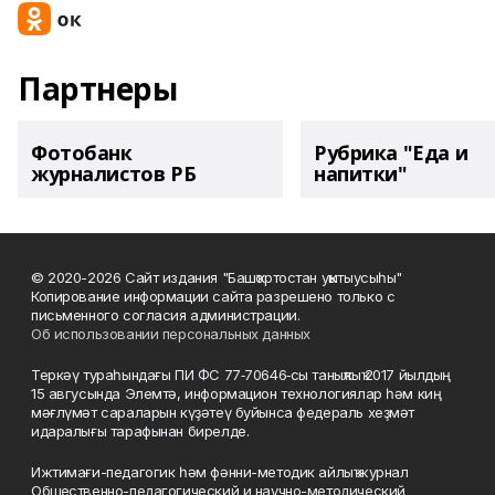
Партнеры
Фотобанк
Рубрика "Еда и
журналистов РБ
напитки"
© 2020-2026 Сайт издания "Башҡортостан уҡытыусыһы"
Копирование информации сайта разрешено только с
письменного согласия администрации.
Об использовании персональных данных
Теркәү тураһындағы ПИ ФС 77‑70646‑сы таныҡлыҡ 2017 йылдың
15 авгусында Элемтә, информацион технологиялар һәм киң
мәғлүмәт сараларын күҙәтеү буйынса федераль хеҙмәт
идаралығы тарафынан бирелде.
Ижтимағи-педагогик һәм фәнни-методик айлыҡ журнал
Общественно-педагогический и научно-методический