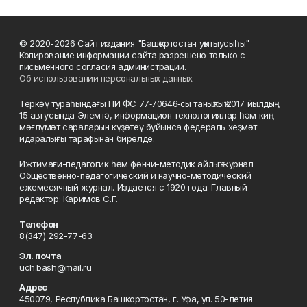
© 2020-2026 Сайт издания "Башҡортостан уҡытыусыһы"
Копирование информации сайта разрешено только с
письменного согласия администрации.
Об использовании персональных данных
Теркәү тураһындағы ПИ ФС 77‑70646‑сы таныҡлыҡ 2017 йылдың
15 авгусында Элемтә, информацион технологиялар һәм киң
мәғлүмәт сараларын күҙәтеү буйынса федераль хеҙмәт
идаралығы тарафынан бирелде.
Ижтимағи-педагогик һәм фәнни-методик айлыҡ журнал
Общественно-педагогический и научно-методический
ежемесячный журнал. Издается с 1920 года. Главный
редактор: Каримов С.Г.
Телефон
8(347) 292-77-63
Эл. почта
uch.bash@mail.ru
Адрес
450079, Республика Башкортостан, г. Уфа, ул. 50-летия