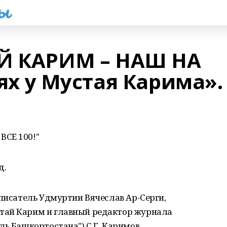
һы
АЙ КАРИМ – НАШ НА
тях у Мустая Карима».
ВСЕ 100!"
д.
 писатель Удмуртии Вячеслав Ар-Серги,
тай Карим и главный редактор журнала
ль Башкортостана") С.Г. Каримов.