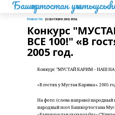
Башҡортостан уҡытыусы
Новости
23 СЕНТЯБРЯ 2019, 07:56
Конкурс "МУСТ
ВСЕ 100!" «В гос
2005 год.
Конкурс "МУСТАЙ КАРИМ – НАШ НА 
«В гостях у Мустая Карима». 2005 го
На фото: (слева направо):народный
народный поэт Башкортостана Мус
«Башҡортостан уҡытыусыһы» ("Учите