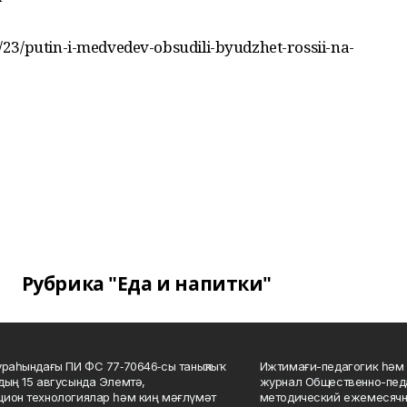
23/putin-i-medvedev-obsudili-byudzhet-rossii-na-
Рубрика "Еда и напитки"
ураһындағы ПИ ФС 77‑70646‑сы таныҡлыҡ
Ижтимағи-педагогик һәм 
дың 15 авгусында Элемтә,
журнал Общественно-педа
ион технологиялар һәм киң мәғлүмәт
методический ежемесячн