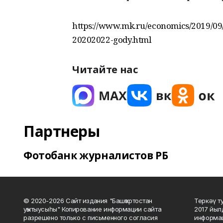
https://www.mk.ru/economics/2019/09/
20202022-gody.html
Читайте нас
Партнеры
Фотобанк журналистов РБ
© 2020-2026 Сайт издания "Башҡортостан
Теркәү т
уҡытыусыһы" Копирование информации сайта
2017 йыл
разрешено только с письменного согласия
информац