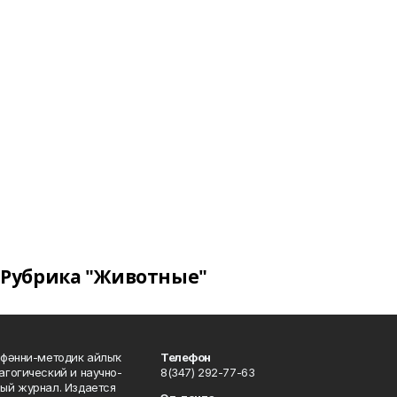
Рубрика "Животные"
фәнни-методик айлыҡ
Телефон
гогический и научно-
8(347) 292-77-63
ый журнал. Издается