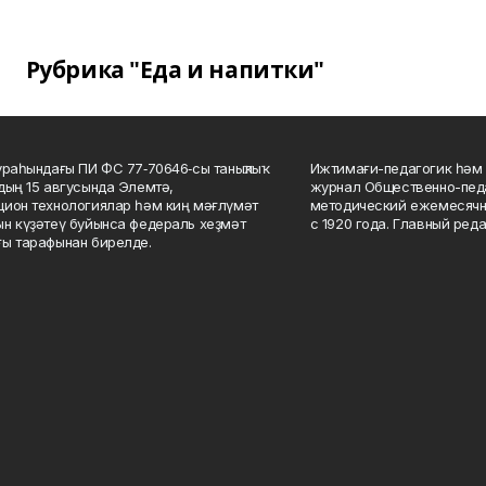
Рубрика "Еда и напитки"
ураһындағы ПИ ФС 77‑70646‑сы таныҡлыҡ
Ижтимағи-педагогик һәм 
дың 15 авгусында Элемтә,
журнал Общественно-педа
ион технологиялар һәм киң мәғлүмәт
методический ежемесячн
н күҙәтеү буйынса федераль хеҙмәт
с 1920 года. Главный реда
ы тарафынан бирелде.