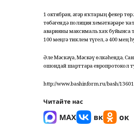
1 октябрҙән, әгәр яҡтарҙың фекер тө
төбәгендә полиция хеҙмәткәрҙәре 
аварияны максималь хаҡ буйынса т
100 меңгә тиклем түгел, ә 400 мең 
Әле Мәскәүҙә, Мәскәү өлкәһендә, С
ошондай шарттарҙа европротокол т
http://www.bashinform.ru/bash/13601
Читайте нас