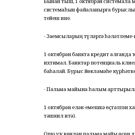
Бынан тыш, 1 октябрҙән системала м
системаһын файҙаланырға бурыслы. 
тейеш ине.
- Заемсыларҙың түләргә һәләтлем
1 октябрҙән банкта кредит алғанд
ихтимал. Банктар потенциаль кли
баһалай. Бурыс йөкләмәһе күрһәтк
- Пальма майына һалым арттырыл
1 октябрҙән еләк-емешкә өҫтәлгән 
тәшкил итә).
Ошо уҡ көндән пальма майы өсөн дә