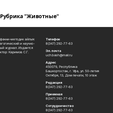
Рубрика "Животные"
фәнни-методик айлыҡ
Телефон
гогический и научно-
8(347) 292-77-63
ый журнал. Издается
Эл. почта
ктор: Каримов С.Г.
uch.bash@mail.ru
Адрес
450079, Республика
Башкортостан, г. Уфа, ул. 50-летия
Октября, 13, Дом печати, 10 этаж
Редакция
8(347) 292-77-63
Приемная
8(347) 292-77-63
Сотрудничество
8(347) 292-77-63