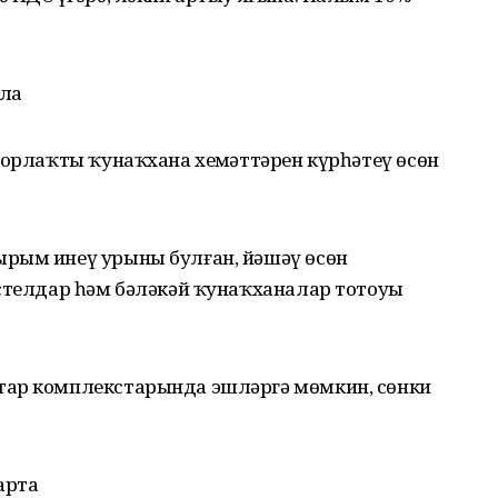
ыла
торлаҡты ҡунаҡхана хеҙмәттәрен күрһәтеү өсөн
ырым инеү урыны булған, йәшәү өсөн
стелдар һәм бәләкәй ҡунаҡханалар тотоуҙы
тар комплекстарында эшләргә мөмкин, сөнки
арта