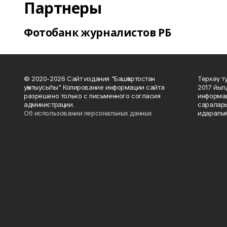
Партнеры
Фотобанк журналистов РБ
© 2020-2026 Сайт издания "Башҡортостан
Теркәү т
уҡытыусыһы" Копирование информации сайта
2017 йыл
разрешено только с письменного согласия
информац
администрации.
саралары
Об использовании персональных данных
идаралығ