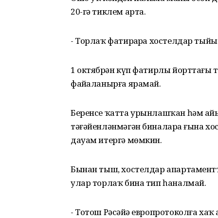
20-гә тиклем арта.
- Торлаҡ фатирҙарҙа хостелдар тый
1 октябрҙән күп фатирлы йорттағы 
файҙаланырға ярамай.
Беренсе ҡатта урынлашҡан һәм ай
тәғәйенләнмәгән биналарҙа ғына хо
дауам итергә мөмкин.
Бынан тыш, хостелдар апартамент
улар торлаҡ бина тип һаналмай.
- Тотош Рәсәйҙә европротоколға хаҡ 