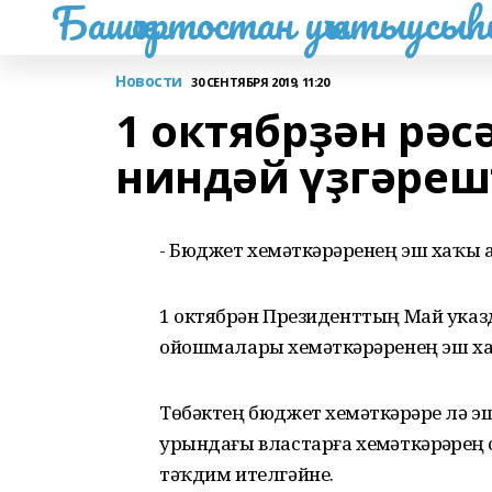
Башҡортостан уҡытыусы
Новости
30 СЕНТЯБРЯ 2019, 11:20
1 октябрҙән рә
ниндәй үҙгәреш
- Бюджет хеҙмәткәрҙәренең эш хаҡы
1 октябрҙән Президенттың Май ука
ойошмалары хеҙмәткәрҙәренең эш ха
Төбәктең бюджет хеҙмәткәрҙәре лә 
урындағы властарға хеҙмәткәрҙәрҙ
тәҡдим ителгәйне.