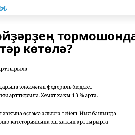
һы
сәйҙәрҙең тормошонд
тәр көтөлә?
 арттырыла
здарына эләкмәгән федераль бюджет
ҡы арттырыла. Хеҙмәт хаҡы 4,3 % арта.
эш хаҡына өҫтәмә алырға тейеш. Йыл башында
ең ошо категорияһына эш хаҡын арттырырға