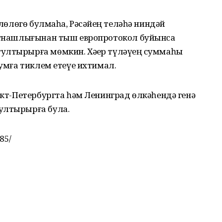
рлөлөгө булмаһа, Рәсәйҙең теләһә ниндәй
ҡатнашлығынан тыш европротокол буйынса
ултырырға мөмкин. Хәҙер түләүҙең суммаһы
һумға тиклем етеүе ихтимал.
анкт-Петербургта һәм Ленинград өлкәһендә генә
ултырырға була.
85/