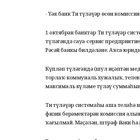
- Үҙәк банк Тиҙ түләүҙәр өсөн комис
1 октябрҙән банктар Тиҙ түләүҙәр си
түләгәндә сауҙа-сервис предприят
Рәсәй банкы билдәләне. Аҡса юриди
Күпләп түләгәндә (шул иҫәптән ме
торлаҡ-коммуналь хужалыҡ, телек
максималь күләме түләү суммаһына
Тиҙ түләүҙәр системаһы аша теләһә 
физик берәмектәрҙән комиссия алын
ҡағылмай. Мәҫәлән, штраф йәки һа