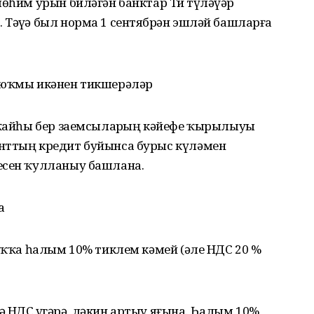
өһим урын биләгән банктар Тиҙ түләүҙәр
Тәүҙә был норма 1 сентябрҙән эшләй башларға
е-юҡмы икәнен тикшерәләр
а ҡайһы бер заемсыларҙың кәйефе ҡырылыуы
енттың кредит буйынса бурыс күләмен
есен ҡулланыу башлана.
а
хаҡҡа һалым 10% тиклем кәмей (әле НДС 20 %
 НДС үҙгәрә, ләкин артыу яғына. Һалым 10%