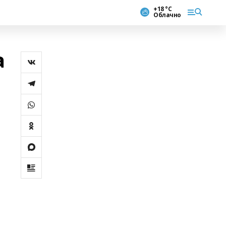
+18 °С
Облачно
а