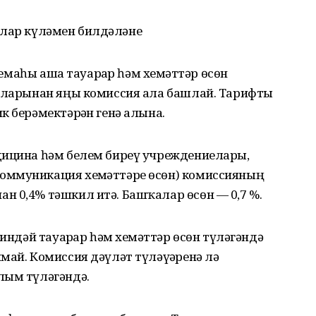
сиялар күләмен билдәләне
стемаһы аша тауарҙар һәм хеҙмәттәр өсөн
иеларынан яңы комиссия ала башлай. Тарифты
к берәмектәрҙән генә алына.
дицина һәм белем биреү учреждениелары,
оммуникация хеҙмәттәре өсөн) комиссияның
н 0,4% тәшкил итә. Башҡалар өсөн — 0,7 %.
ниндәй тауарҙар һәм хеҙмәттәр өсөн түләгәндә
май. Комиссия дәүләт түләүҙәренә лә
лым түләгәндә.