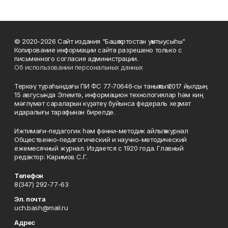
© 2020-2026 Сайт издания "Башҡортостан уҡытыусыһы"
Копирование информации сайта разрешено только с
письменного согласия администрации.
Об использовании персональных данных
Теркәү тураһындағы ПИ ФС 77‑70646‑сы таныҡлыҡ 2017 йылдың
15 авгусында Элемтә, информацион технологиялар һәм киң
мәғлүмәт сараларын күҙәтеү буйынса федераль хеҙмәт
идаралығы тарафынан бирелде.
Ижтимағи-педагогик һәм фәнни-методик айлыҡ журнал
Общественно-педагогический и научно-методический
ежемесячный журнал. Издается с 1920 года. Главный
редактор: Каримов С.Г.
Телефон
8(347) 292-77-63
Эл. почта
uch.bash@mail.ru
Адрес