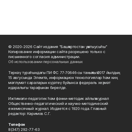
© 2020-2026 Сайт издания "Башҡортостан уҡытыусыһы"
Копирование информации сайта разрешено только с
письменного согласия администрации.
Об использовании персональных данных
Теркәү тураһындағы ПИ ФС 77‑70646‑сы таныҡлыҡ 2017 йылдың
15 авгусында Элемтә, информацион технологиялар һәм киң
мәғлүмәт сараларын күҙәтеү буйынса федераль хеҙмәт
идаралығы тарафынан бирелде.
Ижтимағи-педагогик һәм фәнни-методик айлыҡ журнал
Общественно-педагогический и научно-методический
ежемесячный журнал. Издается с 1920 года. Главный
редактор: Каримов С.Г.
Телефон
8(347) 292-77-63