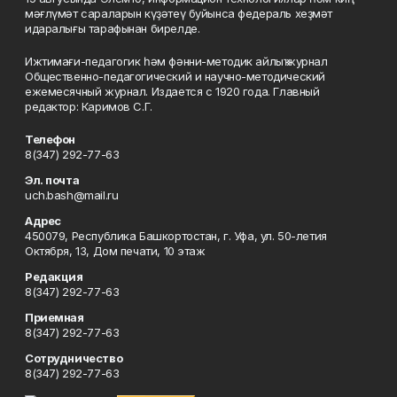
мәғлүмәт сараларын күҙәтеү буйынса федераль хеҙмәт
идаралығы тарафынан бирелде.
Ижтимағи-педагогик һәм фәнни-методик айлыҡ журнал
Общественно-педагогический и научно-методический
ежемесячный журнал. Издается с 1920 года. Главный
редактор: Каримов С.Г.
Телефон
8(347) 292-77-63
Эл. почта
uch.bash@mail.ru
Адрес
450079, Республика Башкортостан, г. Уфа, ул. 50-летия
Октября, 13, Дом печати, 10 этаж
Редакция
8(347) 292-77-63
Приемная
8(347) 292-77-63
Сотрудничество
8(347) 292-77-63