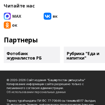
Читайте нас
Партнеры
Фотобанк
Рубрика "Еда и
журналистов РБ
напитки"
© 2020-2026 Сайт издания "Башҡортостан уҡытыусыһы"
Копирование информации сайта разрешено только с
письменного согласия администрации.
Об использовании персональных данных
Теркәү тураһындағы ПИ ФС 77‑70646‑сы таныҡлыҡ 2017 йылдың
15 авгусында Элемтә, информацион технологиялар һәм киң