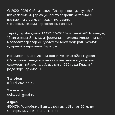
© 2020-2026 Сайт издания "Башҡортостан уҡытыусыһы"
Копирование информации сайта разрешено только с
письменного согласия администрации.
Об использовании персональных данных
Теркәү тураһындағы ПИ ФС 77‑70646‑сы таныҡлыҡ 2017 йылдың
15 авгусында Элемтә, информацион технологиялар һәм киң
мәғлүмәт сараларын күҙәтеү буйынса федераль хеҙмәт
идаралығы тарафынан бирелде.
Ижтимағи-педагогик һәм фәнни-методик айлыҡ журнал
Общественно-педагогический и научно-методический
ежемесячный журнал. Издается с 1920 года. Главный
редактор: Каримов С.Г.
Телефон
8(347) 292-77-63
Эл. почта
uch.bash@mail.ru
Адрес
450079, Республика Башкортостан, г. Уфа, ул. 50-летия
Октября, 13, Дом печати, 10 этаж