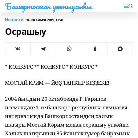
Башҡортостан уҡытыусыһы
Новости
16 ОКТЯБРЯ 2019, 13:43
Осрашыу
* КОНКУРС ** КОНКУРС * КОНКУРС *
МОСТАЙ КӘРИМ — ЙӨҘ ТАПҠЫР БЕҘҘЕКЕ!
2004 йылдың 26 октябрендә Р. Ғарипов
исемендәге 1-се башҡорт республика гимназия-
интернатында Башҡортостандың халыҡ
шағиры Мостай Кәрим менән осрашыу үткәйне.
Халыҡ шағирының 85 йәшлек ғүмер байрамына