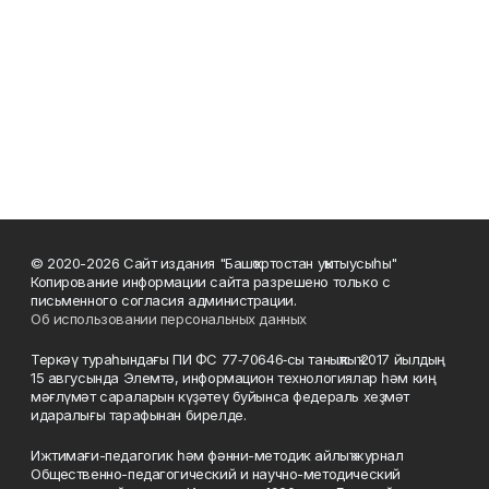
© 2020-2026 Сайт издания "Башҡортостан уҡытыусыһы"
Копирование информации сайта разрешено только с
письменного согласия администрации.
Об использовании персональных данных
Теркәү тураһындағы ПИ ФС 77‑70646‑сы таныҡлыҡ 2017 йылдың
15 авгусында Элемтә, информацион технологиялар һәм киң
мәғлүмәт сараларын күҙәтеү буйынса федераль хеҙмәт
идаралығы тарафынан бирелде.
Ижтимағи-педагогик һәм фәнни-методик айлыҡ журнал
Общественно-педагогический и научно-методический