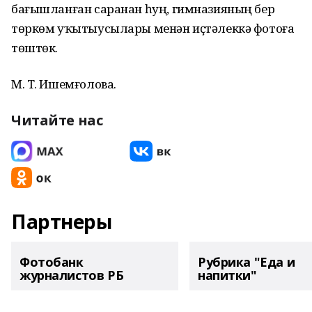
бағышланған саранан һуң, гимназияның бер
төркөм уҡытыусылары менән иҫтәлеккә фотоға
төштөк.
М. Т. Ишемғолова.
Читайте нас
Партнеры
Фотобанк
Рубрика "Еда и
журналистов РБ
напитки"