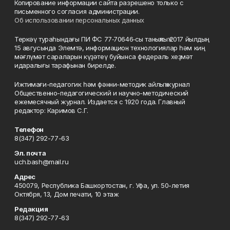
Копирование информации сайта разрешено только с
письменного согласия администрации.
Об использовании персональных данных
Теркәү тураһындағы ПИ ФС 77‑70646‑сы таныҡлыҡ 2017 йылдың
15 авгусында Элемтә, информацион технологиялар һәм киң
мәғлүмәт сараларын күҙәтеү буйынса федераль хеҙмәт
идаралығы тарафынан бирелде.
Ижтимағи-педагогик һәм фәнни-методик айлыҡ журнал
Общественно-педагогический и научно-методический
ежемесячный журнал. Издается с 1920 года. Главный
редактор: Каримов С.Г.
Телефон
8(347) 292-77-63
Эл. почта
uch.bash@mail.ru
Адрес
450079, Республика Башкортостан, г. Уфа, ул. 50-летия
Октября, 13, Дом печати, 10 этаж
Редакция
8(347) 292-77-63