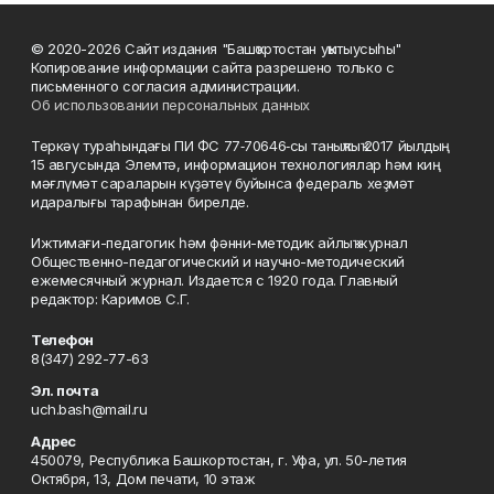
© 2020-2026 Сайт издания "Башҡортостан уҡытыусыһы"
Копирование информации сайта разрешено только с
письменного согласия администрации.
Об использовании персональных данных
Теркәү тураһындағы ПИ ФС 77‑70646‑сы таныҡлыҡ 2017 йылдың
15 авгусында Элемтә, информацион технологиялар һәм киң
мәғлүмәт сараларын күҙәтеү буйынса федераль хеҙмәт
идаралығы тарафынан бирелде.
Ижтимағи-педагогик һәм фәнни-методик айлыҡ журнал
Общественно-педагогический и научно-методический
ежемесячный журнал. Издается с 1920 года. Главный
редактор: Каримов С.Г.
Телефон
8(347) 292-77-63
Эл. почта
uch.bash@mail.ru
Адрес
450079, Республика Башкортостан, г. Уфа, ул. 50-летия
Октября, 13, Дом печати, 10 этаж