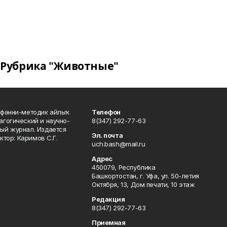
Рубрика "Животные"
фәнни-методик айлыҡ
Телефон
гогический и научно-
8(347) 292-77-63
ый журнал. Издается
Эл. почта
ктор: Каримов С.Г.
uch.bash@mail.ru
Адрес
450079, Республика
Башкортостан, г. Уфа, ул. 50-летия
Октября, 13, Дом печати, 10 этаж
Редакция
8(347) 292-77-63
Приемная