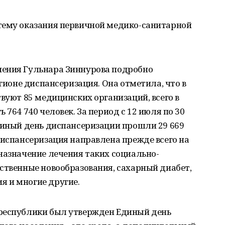
тему оказания первичной медико-санитарной
нения Гульнара Зиннурова подробно
егионе диспансеризация. Она отметила, что в
твуют 85 медицинских организаций, всего в
 764 740 человек. За период с 12 июля по 30
диный день диспансеризации прошли 29 669
диспансеризация направлена прежде всего на
назначение лечения таких социально-
ственные новообразования, сахарный диабет,
 и многие другие.
республики был утвержден Единый день