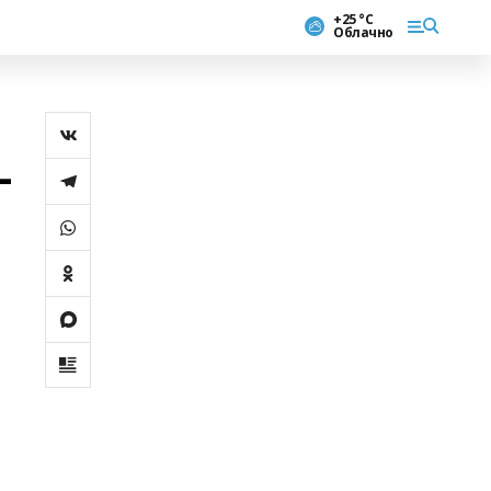
+25 °С
Облачно
-