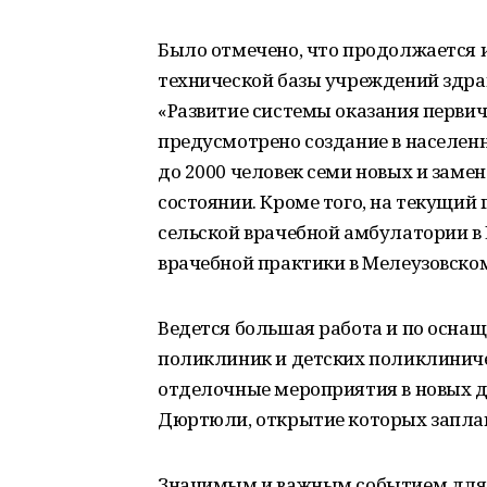
Было отмечено, что продолжается 
технической базы учреждений здра
«Развитие системы оказания перви
предусмотрено создание в населенн
до 2000 человек семи новых и заме
состоянии. Кроме того, на текущий
сельской врачебной амбулатории в
врачебной практики в Мелеузовском
Ведется большая работа и по осна
поликлиник и детских поликлиниче
отделочные мероприятия в новых д
Дюртюли, открытие которых заплан
Значимым и важным событием для 