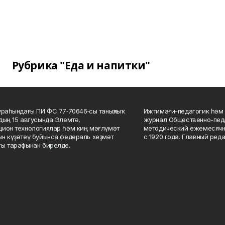
Рубрика "Еда и напитки"
ураһындағы ПИ ФС 77‑70646‑сы таныҡлыҡ
Ижтимағи-педагогик һәм 
дың 15 авгусында Элемтә,
журнал Общественно-педа
ион технологиялар һәм киң мәғлүмәт
методический ежемесячн
н күҙәтеү буйынса федераль хеҙмәт
с 1920 года. Главный реда
ы тарафынан бирелде.