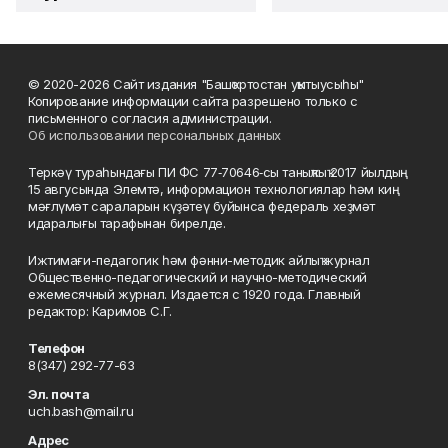
© 2020-2026 Сайт издания "Башҡортостан уҡытыусыһы"
Копирование информации сайта разрешено только с
письменного согласия администрации.
Об использовании персональных данных
Теркәү тураһындағы ПИ ФС 77‑70646‑сы таныҡлыҡ 2017 йылдың
15 авгусында Элемтә, информацион технологиялар һәм киң
мәғлүмәт сараларын күҙәтеү буйынса федераль хеҙмәт
идаралығы тарафынан бирелде.
Ижтимағи-педагогик һәм фәнни-методик айлыҡ журнал
Общественно-педагогический и научно-методический
ежемесячный журнал. Издается с 1920 года. Главный
редактор: Каримов С.Г.
Телефон
8(347) 292-77-63
Эл. почта
uch.bash@mail.ru
Адрес