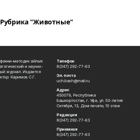
Рубрика "Животные"
фәнни-методик айлыҡ
Телефон
гогический и научно-
8(347) 292-77-63
ый журнал. Издается
Эл. почта
ктор: Каримов С.Г.
uch.bash@mail.ru
Адрес
450079, Республика
Башкортостан, г. Уфа, ул. 50-летия
Октября, 13, Дом печати, 10 этаж
Редакция
8(347) 292-77-63
Приемная
8(347) 292-77-63