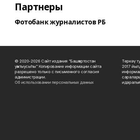
Партнеры
Фотобанк журналистов РБ
© 2020-2026 Сайт издания "Башҡортостан
Теркәү т
уҡытыусыһы" Копирование информации сайта
2017 йыл
разрешено только с письменного согласия
информац
администрации.
саралары
Об использовании персональных данных
идаралығ