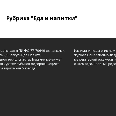
Рубрика "Еда и напитки"
ураһындағы ПИ ФС 77‑70646‑сы таныҡлыҡ
Ижтимағи-педагогик һәм 
дың 15 авгусында Элемтә,
журнал Общественно-педа
ион технологиялар һәм киң мәғлүмәт
методический ежемесячн
н күҙәтеү буйынса федераль хеҙмәт
с 1920 года. Главный реда
ы тарафынан бирелде.