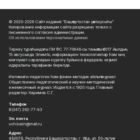
© 2020-2026 Сайт издания "Башҡортостан уҡытыусыһы"
Копирование информации сайта разрешено только с
письменного согласия администрации.
Об использовании персональных данных
Теркәү тураһындағы ПИ ФС 77‑70646‑сы таныҡлыҡ 2017 йылдың
15 авгусында Элемтә, информацион технологиялар һәм киң
мәғлүмәт сараларын күҙәтеү буйынса федераль хеҙмәт
идаралығы тарафынан бирелде.
Ижтимағи-педагогик һәм фәнни-методик айлыҡ журнал
Общественно-педагогический и научно-методический
ежемесячный журнал. Издается с 1920 года. Главный
редактор: Каримов С.Г.
Телефон
8(347) 292-77-63
Эл. почта
uch.bash@mail.ru
Адрес
450079, Республика Башкортостан, г. Уфа, ул. 50-летия