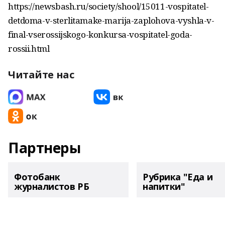
https://newsbash.ru/society/shool/15011-vospitatel-
detdoma-v-sterlitamake-marija-zaplohova-vyshla-v-
final-vserossijskogo-konkursa-vospitatel-goda-
rossii.html
Читайте нас
Партнеры
Фотобанк
Рубрика "Еда и
журналистов РБ
напитки"