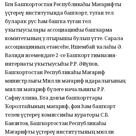
Бөгөн Башҡортостан Республикаһы Мәғарифты
үҫтереү институтында башҡорт, туған тел
булараҡ рус һәм башҡа туған тел
уҡытыусылары ассоциацияһы башҡарма
комитетының ултырышы булып үтте. Сарала
ассоциацияның етәксеһе, Ишембай ҡалаһы Ә.
Вәлиди исемендәге 2-се Башҡорт гимназия-
интернаты уҡытыусыһы Р.Р. Әйүпов,
Башҡортостан Республикаһы Мәғариф
министрлығы Милли мәғариф идаралығының
милли мәғариф бүлеге начальнигы Р.Р.
Сафиуллина, Бөтә донъя башҡорттары
Ҡоролтайының мәғариф, фән һәм башҡорт
телен үҫтереү комиссияһы кураторы С.Б.
Баязитов, Башҡортостан Республикаһы
Мәғарифты үҫтереү институтының милли