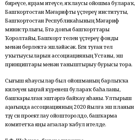
биреүсе, ярҙам итеүсе, яҡлаусы ойошма булараҡ,
Башҡортостан Мәғарифты үҫтереү институты,
Башҡортостан Республикаһының Мәғариф
министрлығы, Бөтә донъя башҡорттары
Ҡоролтайы, Башҡорт телен үҫтереү фонды
менән берлектә эшләйәсәк. Бөгөн туған тел
уҡытыусыларын ассоциацияның Уставы, эш
принциптары менән таныштырыу бурысы тора.
Сығыш яһаусылар был ойошманың барлыҡҡа
килеүен ыңғай күренеш булараҡ баһаланы,
башҡарылған эштәргә байҡау яһаны. Ултырыш
аҙағында ассоциацияның 2020 йылға эш планын
төҙөү өсөн проектлау ойошторолдо, башҡарма
комитетҡа яңы ағзалар ҡабул ителде.