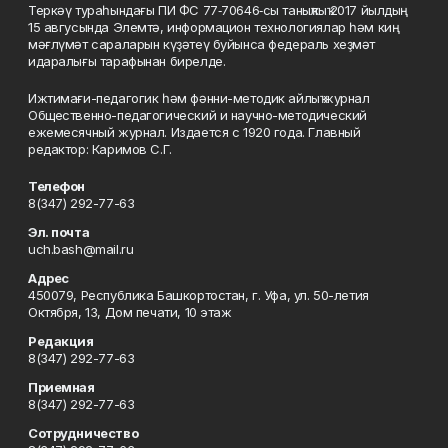
Теркәү тураһындағы ПИ ФС 77‑70646‑сы таныҡлыҡ 2017 йылдың
15 авгусында Элемтә, информацион технологиялар һәм киң
мәғлүмәт сараларын күҙәтеү буйынса федераль хеҙмәт
идаралығы тарафынан бирелде.
Ижтимағи-педагогик һәм фәнни-методик айлыҡ журнал
Общественно-педагогический и научно-методический
ежемесячный журнал. Издается с 1920 года. Главный
редактор: Каримов С.Г.
Телефон
8(347) 292-77-63
Эл. почта
uch.bash@mail.ru
Адрес
450079, Республика Башкортостан, г. Уфа, ул. 50-летия
Октября, 13, Дом печати, 10 этаж
Редакция
8(347) 292-77-63
Приемная
8(347) 292-77-63
Сотрудничество