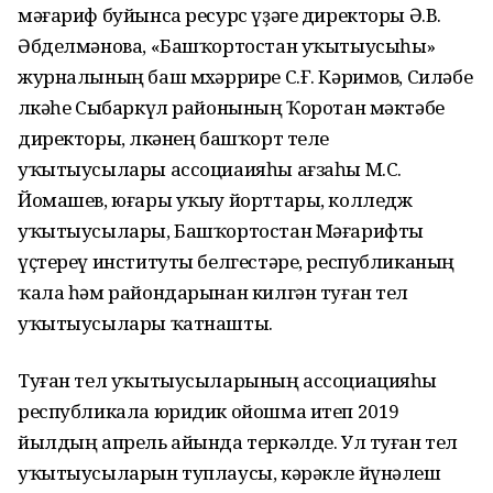
мәғариф буйынса ресурс үҙәге директоры Ә.В.
Әбделмәнова, «Башҡортостан уҡытыусыһы»
журналының баш мөхәррире С.Ғ. Кәримов, Силәбе
өлкәһе Сыбаркүл районының Ҡоротан мәктәбе
директоры, өлкәнең башҡорт теле
уҡытыусылары ассоциаияһы ағзаһы М.С.
Йомашев, юғары уҡыу йорттары, колледж
уҡытыусылары, Башҡортостан Мәғарифты
үҫтереү институты белгестәре, республиканың
ҡала һәм райондарынан килгән туған тел
уҡытыусылары ҡатнашты.
Туған тел уҡытыусыларының ассоциацияһы
республикала юридик ойошма итеп 2019
йылдың апрель айында теркәлде. Ул туған тел
уҡытыусыларын туплаусы, кәрәкле йүнәлеш