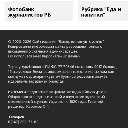
Фотобанк
Рубрика "Еда и
журналистов РБ
напитки"
© 2020-2026 Сайт издания "Башҡортостан уҡытыусыһы"
Копирование информации сайта разрешено только с
письменного согласия администрации.
Об использовании персональных данных
Теркәү тураһындағы ПИ ФС 77‑70646‑сы таныҡлыҡ 2017 йылдың
15 авгусында Элемтә, информацион технологиялар һәм киң
мәғлүмәт сараларын күҙәтеү буйынса федераль хеҙмәт
идаралығы тарафынан бирелде.
Ижтимағи-педагогик һәм фәнни-методик айлыҡ журнал
Общественно-педагогический и научно-методический
ежемесячный журнал. Издается с 1920 года. Главный
редактор: Каримов С.Г.
Телефон
8(347) 292-77-63