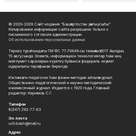
© 2020-2026 Сайт издания "Башҡортостан уҡытыусыһы"
Копирование информации сайта разрешено только с
письменного согласия администрации.
Об использовании персональных данных
Теркәү тураһындағы ПИ ФС 77‑70646‑сы таныҡлыҡ 2017 йылдың
15 авгусында Элемтә, информацион технологиялар һәм киң
мәғлүмәт сараларын күҙәтеү буйынса федераль хеҙмәт
идаралығы тарафынан бирелде.
Ижтимағи-педагогик һәм фәнни-методик айлыҡ журнал
Общественно-педагогический и научно-методический
ежемесячный журнал. Издается с 1920 года. Главный
редактор: Каримов С.Г.
Телефон
8(347) 292-77-63
Эл. почта
uch.bash@mail.ru
Адрес