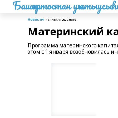
Башҡортостан уҡытыусы
Новости
17 ЯНВАРЯ 2020, 06:19
Материнский ка
Программа материнского капитала
этом с 1 января возобновилась и