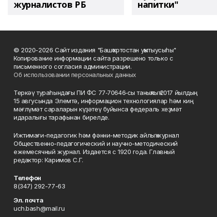
журналистов РБ
напитки"
© 2020-2026 Сайт издания "Башҡортостан уҡытыусыһы"
Копирование информации сайта разрешено только с
письменного согласия администрации.
Об использовании персональных данных
Теркәү тураһындағы ПИ ФС 77‑70646‑сы таныҡлыҡ 2017 йылдың
15 авгусында Элемтә, информацион технологиялар һәм киң
мәғлүмәт сараларын күҙәтеү буйынса федераль хеҙмәт
идаралығы тарафынан бирелде.
Ижтимағи-педагогик һәм фәнни-методик айлыҡ журнал
Общественно-педагогический и научно-методический
ежемесячный журнал. Издается с 1920 года. Главный
редактор: Каримов С.Г.
Телефон
8(347) 292-77-63
Эл. почта
uch.bash@mail.ru