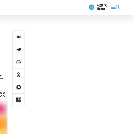
+29 °С
Ясно
с.