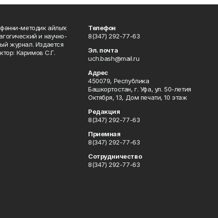
фәнни-методик айлыҡ
Телефон
гогический и научно-
8(347) 292-77-63
ый журнал. Издается
Эл. почта
ктор: Каримов С.Г.
uch.bash@mail.ru
Адрес
450079, Республика
Башкортостан, г. Уфа, ул. 50-летия
Октября, 13, Дом печати, 10 этаж
Редакция
8(347) 292-77-63
Приемная
8(347) 292-77-63
Сотрудничество
8(347) 292-77-63