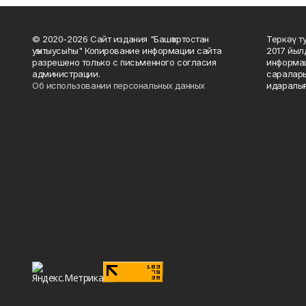
© 2020-2026 Сайт издания "Башҡортостан
Теркәү т
уҡытыусыһы" Копирование информации сайта
2017 йыл
разрешено только с письменного согласия
информац
администрации.
саралары
Об использовании персональных данных
идаралығ