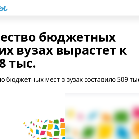
һы
чество бюджетных
их вузах вырастет к
8 тыс.
ло бюджетных мест в вузах составило 509 ты