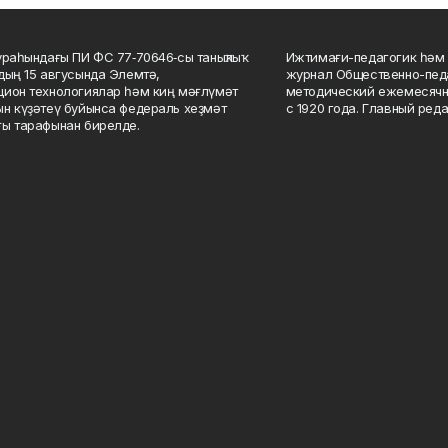
ураһындағы ПИ ФС 77‑70646‑сы таныҡлыҡ
Ижтимағи-педагогик һәм 
дың 15 авгусында Элемтә,
журнал Общественно-педа
ион технологиялар һәм киң мәғлүмәт
методический ежемесячн
н күҙәтеү буйынса федераль хеҙмәт
с 1920 года. Главный реда
ы тарафынан бирелде.