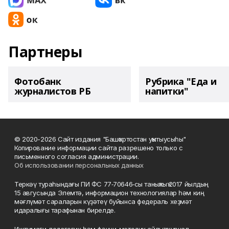
Партнеры
Фотобанк
Рубрика "Еда и
журналистов РБ
напитки"
© 2020-2026 Сайт издания "Башҡортостан уҡытыусыһы"
Копирование информации сайта разрешено только с
письменного согласия администрации.
Об использовании персональных данных
Теркәү тураһындағы ПИ ФС 77‑70646‑сы таныҡлыҡ 2017 йылдың
15 авгусында Элемтә, информацион технологиялар һәм киң
мәғлүмәт сараларын күҙәтеү буйынса федераль хеҙмәт
идаралығы тарафынан бирелде.