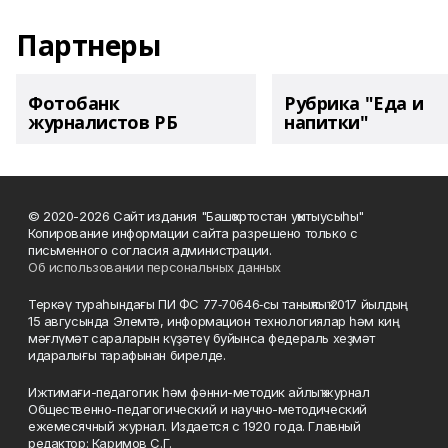
Партнеры
Фотобанк
Рубрика "Еда и
журналистов РБ
напитки"
© 2020-2026 Сайт издания "Башҡортостан уҡытыусыһы"
Копирование информации сайта разрешено только с
письменного согласия администрации.
Об использовании персональных данных
Теркәү тураһындағы ПИ ФС 77‑70646‑сы таныҡлыҡ 2017 йылдың
15 авгусында Элемтә, информацион технологиялар һәм киң
мәғлүмәт сараларын күҙәтеү буйынса федераль хеҙмәт
идаралығы тарафынан бирелде.
Ижтимағи-педагогик һәм фәнни-методик айлыҡ журнал
Общественно-педагогический и научно-методический
ежемесячный журнал. Издается с 1920 года. Главный
редактор: Каримов С.Г.