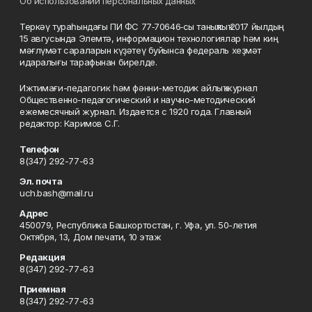
Об использовании персональных данных
Теркәү тураһындағы ПИ ФС 77‑70646‑сы таныҡлыҡ 2017 йылдың
15 авгусында Элемтә, информацион технологиялар һәм киң
мәғлүмәт сараларын күҙәтеү буйынса федераль хеҙмәт
идаралығы тарафынан бирелде.
Ижтимағи-педагогик һәм фәнни-методик айлыҡ журнал
Общественно-педагогический и научно-методический
ежемесячный журнал. Издается с 1920 года. Главный
редактор: Каримов С.Г.
Телефон
8(347) 292-77-63
Эл. почта
uch.bash@mail.ru
Адрес
450079, Республика Башкортостан, г. Уфа, ул. 50-летия
Октября, 13, Дом печати, 10 этаж
Редакция
8(347) 292-77-63
Приемная
8(347) 292-77-63