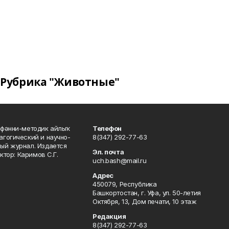
Рубрика "Животные"
фәнни-методик айлыҡ
Телефон
гогический и научно-
8(347) 292-77-63
ый журнал. Издается
Эл. почта
ктор: Каримов С.Г.
uch.bash@mail.ru
Адрес
450079, Республика
Башкортостан, г. Уфа, ул. 50-летия
Октября, 13, Дом печати, 10 этаж
Редакция
8(347) 292-77-63