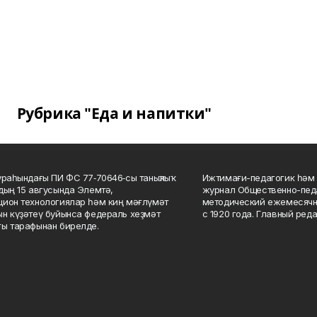
Рубрика "Еда и напитки"
ураһындағы ПИ ФС 77‑70646‑сы таныҡлыҡ
Ижтимағи-педагогик һәм 
дың 15 авгусында Элемтә,
журнал Общественно-педа
ион технологиялар һәм киң мәғлүмәт
методический ежемесячн
н күҙәтеү буйынса федераль хеҙмәт
с 1920 года. Главный реда
ы тарафынан бирелде.