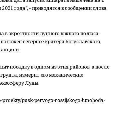
я 2021 года", - приводятся в сообщении слова
а в окрестности лунного южного полюса -
сположен севернее кратера Богуславского,
Манцини.
ит посадку в одном из этих районов, а после
 грунта, измерит его механические
экзосферу Луны.
ye-proekty/pusk-pervogo-rossijskogo-lunohoda-