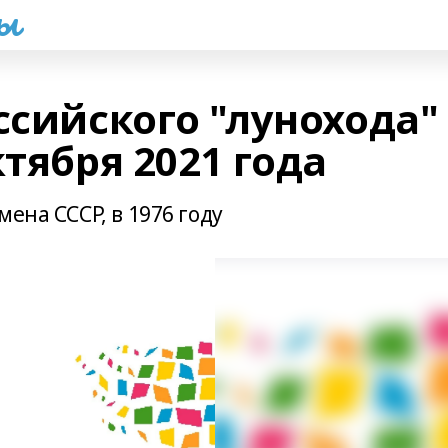
һы
ссийского "лунохода"
ктября 2021 года
ена СССР, в 1976 году