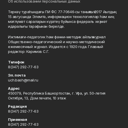
Об использовании персональных данных
Теркәү тураһындағы ПИ ФС 77‑70646‑сы таныҡлыҡ 2017 йылдың
15 авгусында Элемтә, информацион технологиялар һәм киң
мәғлүмәт сараларын күҙәтеү буйынса федераль хеҙмәт
идаралығы тарафынан бирелде.
Ижтимағи-педагогик һәм фәнни-методик айлыҡ журнал
Общественно-педагогический и научно-методический
ежемесячный журнал. Издается с 1920 года. Главный
редактор: Каримов С.Г.
Телефон
8(347) 292-77-63
Эл. почта
uch.bash@mail.ru
Адрес
450079, Республика Башкортостан, г. Уфа, ул. 50-летия
Октября, 13, Дом печати, 10 этаж
Редакция
8(347) 292-77-63
Приемная
8(347) 292-77-63