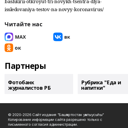
bashkirii-otkroyut-tri-novykh-tsentra-dlya-
issledovaniya-testov-na-novyy-koronavirus/
Читайте нас
Партнеры
Фотобанк
Рубрика "Еда и
журналистов РБ
напитки"
© 2020-2026 Сайт издания "Башҡортостан уҡытыусыһы"
Копирование информации сайта разрешено только с
письменного согласия администрации.