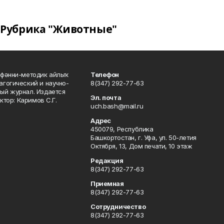
Рубрика "Животные"
фәнни-методик айлыҡ
Телефон
гогический и научно-
8(347) 292-77-63
ый журнал. Издается
Эл. почта
ктор: Каримов С.Г.
uch.bash@mail.ru
Адрес
450079, Республика
Башкортостан, г. Уфа, ул. 50-летия
Октября, 13, Дом печати, 10 этаж
Редакция
8(347) 292-77-63
Приемная
8(347) 292-77-63
Сотрудничество
8(347) 292-77-63