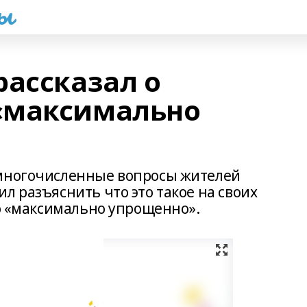
һы
рассказал о
«максимально
 многочисленные вопросы жителей
л разъяснить что это такое на своих
то «максимально упрощенно».