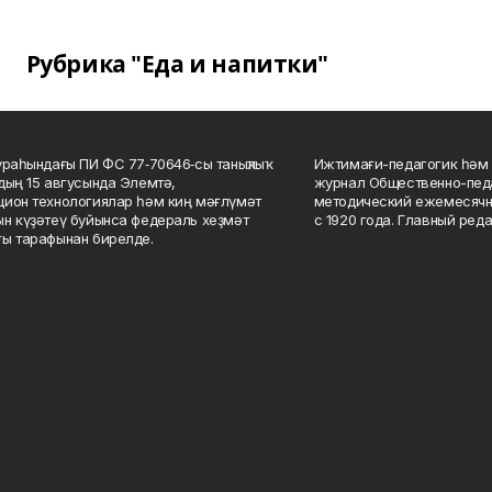
Рубрика "Еда и напитки"
ураһындағы ПИ ФС 77‑70646‑сы таныҡлыҡ
Ижтимағи-педагогик һәм 
дың 15 авгусында Элемтә,
журнал Общественно-педа
ион технологиялар һәм киң мәғлүмәт
методический ежемесячн
н күҙәтеү буйынса федераль хеҙмәт
с 1920 года. Главный реда
ы тарафынан бирелде.