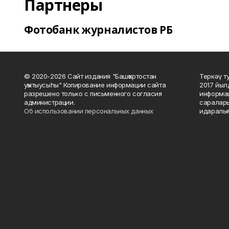
Партнеры
Фотобанк журналистов РБ
© 2020-2026 Сайт издания "Башҡортостан
Теркәү т
уҡытыусыһы" Копирование информации сайта
2017 йыл
разрешено только с письменного согласия
информац
администрации.
саралары
Об использовании персональных данных
идаралығ